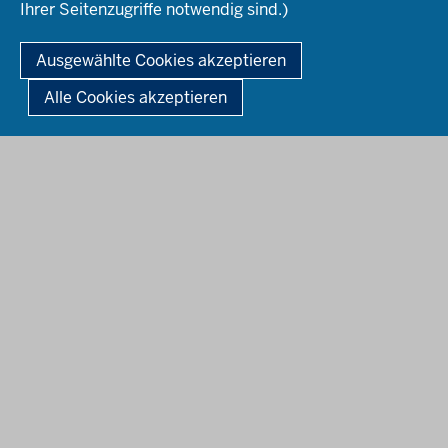
Ihrer Seitenzugriffe notwendig sind.)
SVWS Statistik
Softwareanbieter
ASDPC
© 2026 Schulverwaltung NRW IT Anwendungen
Ausgewählte Cookies akzeptieren
GPC
Fußzeile
Impressum
Datenschutz
Kontakt
Alle Cookies akzeptieren