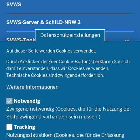
SVWS
SVWS‑Server & SchILD‑NRW 3
Datenschutzeinstellungen
SVWS-Tools
Datenschutzeinstellungen
Auf dieser Seite werden Cookies verwendet.
SVWS-WebLuPO
Reports
Durch Anklicken des/der Cookie-Button(s) erklären Sie sich
SVWS-WeNoM
damit einverstanden, dass wir Cookies verwenden.
SVWS-Konferenz
SchILD-NRW 2
Technische Cookies sind zwingend erforderlich.
SVWS-GradeHub
Weitere Informationen
SchILD-NRW 2
Service
Reports
Notwendig
LuPO
Fachberatersuche
Zwingend notwendig (Cookies, die für die Nutzung der
Dokumentation
Kurs42
Fortbildungen
Seite zwingend vorhanden sein müssen.)
Tools & Module
Forum
Tracking
Statistik
Umstieg auf SVWS
Nutzungsstatistiken (Cookies, die für die Erfassung
Support für IT-Dienstleister