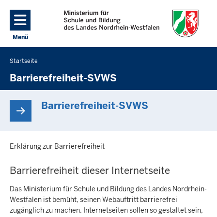
Direkt zum Inhalt
Menü
Navigation aktivieren/deaktivieren: Hauptmenü
Startseite
Sie
befinden
Barrierefreiheit-SVWS
sich
hier
Barrierefreiheit-SVWS
Erklärung zur Barrierefreiheit
Barrierefreiheit dieser Internetseite
Das Ministerium für Schule und Bildung des Landes Nordrhein-
Westfalen ist bemüht, seinen Webauftritt barrierefrei
zugänglich zu machen. Internetseiten sollen so gestaltet sein,